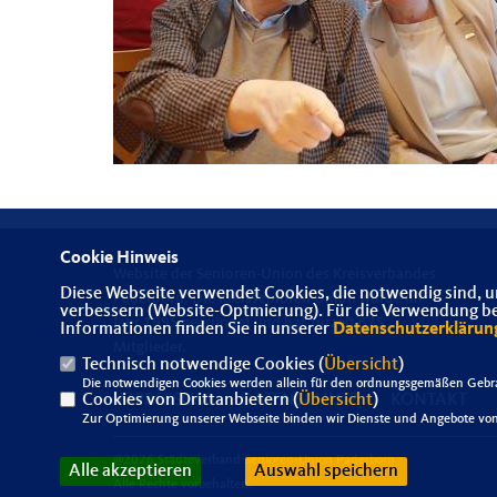
Cookie Hinweis
Website der Senioren-Union des Kreisverbandes
Diese Webseite verwendet Cookies, die notwendig sind, u
Paderborn. Die Kreissenioren Union wurde im
verbessern (Website-Optmierung). Für die Verwendung best
Jahr 1995 gegründet und hat zurzeit 675
Informationen finden Sie in unserer
Datenschutzerklärun
Mitglieder.
Technisch notwendige Cookies (
Übersicht
)
Die notwendigen Cookies werden allein für den ordnungsgemäßen Gebra
Cookies von Drittanbietern (
IMPRESSUM
DATENSCHUTZ
Übersicht
)
KONTAKT
Zur Optimierung unserer Webseite binden wir Dienste und Angebote von 
@2026 Städteverband Senioren-Union Paderborn
Alle akzeptieren
Auswahl speichern
Alle Rechte vorbehalten.