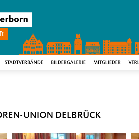
derborn
ft
STADTVERBÄNDE
BILDERGALERIE
MITGLIEDER
VER
OREN-UNION DELBRÜCK