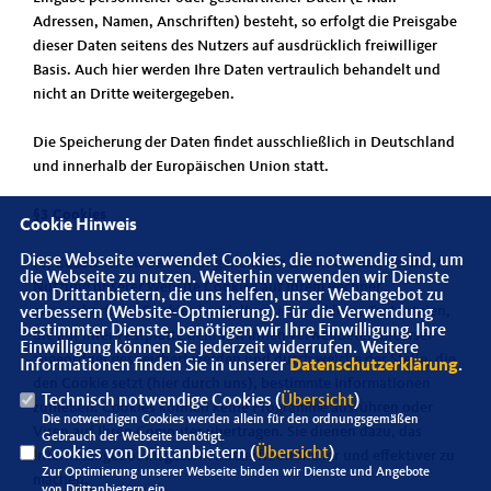
Adressen, Namen, Anschriften) besteht, so erfolgt die Preisgabe
dieser Daten seitens des Nutzers auf ausdrücklich freiwilliger
Basis. Auch hier werden Ihre Daten vertraulich behandelt und
nicht an Dritte weitergegeben.
Die Speicherung der Daten findet ausschließlich in Deutschland
und innerhalb der Europäischen Union statt.
§3 Cookies
Cookie Hinweis
Diese Webseite verwendet Cookies, die notwendig sind, um
(1) Zusätzlich zu den zuvor genannten Daten werden bei Ihrer
die Webseite zu nutzen. Weiterhin verwenden wir Dienste
Nutzung unserer Website Cookies auf Ihrem Rechner
von Drittanbietern, die uns helfen, unser Webangebot zu
gespeichert. Bei Cookies handelt es sich um kleine Textdateien,
verbessern (Website-Optmierung). Für die Verwendung
bestimmter Dienste, benötigen wir Ihre Einwilligung. Ihre
die auf Ihrer Festplatte dem von Ihnen verwendeten Browser
Einwilligung können Sie jederzeit widerrufen. Weitere
zugeordnet gespeichert werden und durch welche der Stelle, die
Informationen finden Sie in unserer
Datenschutzerklärung
.
den Cookie setzt (hier durch uns), bestimmte Informationen
Technisch notwendige Cookies (
Übersicht
)
zufließen. Cookies können keine Programme ausführen oder
Die notwendigen Cookies werden allein für den ordnungsgemäßen
Viren auf Ihren Computer übertragen. Sie dienen dazu, das
Gebrauch der Webseite benötigt.
Cookies von Drittanbietern (
Übersicht
)
Internetangebot insgesamt nutzerfreundlicher und effektiver zu
Zur Optimierung unserer Webseite binden wir Dienste und Angebote
machen.
von Drittanbietern ein.