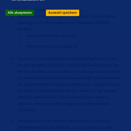
(2) Einsatz von Cookies:
Alle akzeptieren
Auswahl speichern
Diese Website nutzt folgende Arten von Cookies, deren
Umfang und Funktionsweise im Folgenden erläutert
werden:
Transiente Cookies (dazu b)
Persistente Cookies (dazu c).
Transiente Cookies werden automatisiert gelöscht, wenn
Sie den Browser schließen. Dazu zählen insbesondere die
Session-Cookies. Diese speichern eine sogenannte Session-
ID, mit welcher sich verschiedene Anfragen Ihres Browsers
der gemeinsamen Sitzung zuordnen lassen. Dadurch kann
Ihr Rechner wiedererkannt werden, wenn Sie auf unsere
Website zurückkehren. Die Session-Cookies werden
gelöscht, wenn Sie sich ausloggen oder den Browser
schließen.
Persistente Cookies werden automatisiert nach einer
vorgegebenen Dauer gelöscht, die sich je nach Cookie