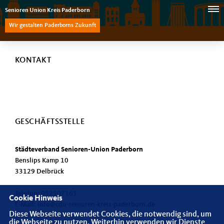
Senioren Union Kreis Paderborn
Wir gestalten Paderborns Zukunft
KONTAKT
GESCHÄFTSSTELLE
Städteverband Senioren-Union Paderborn
Benslips Kamp 10
33129 Delbrück
Telefon: 052507161
Cookie Hinweis
E-Mail: info@cdu-senioren-kreis-paderborn.de
Diese Webseite verwendet Cookies, die notwendig sind, um
die Webseite zu nutzen. Weiterhin verwenden wir Dienste